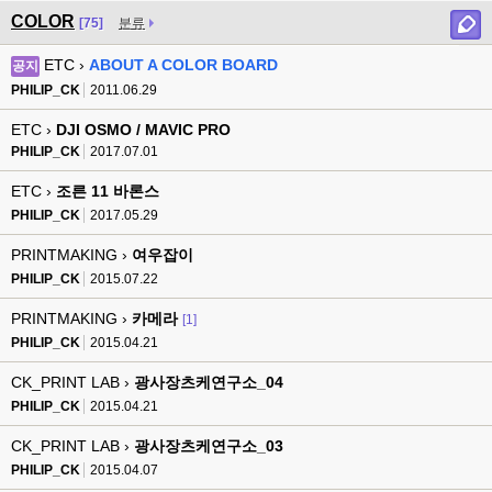
COLOR
[75]
분류
ETC ›
ABOUT A COLOR BOARD
공지
PHILIP_CK
2011.06.29
ETC ›
DJI OSMO / MAVIC PRO
PHILIP_CK
2017.07.01
ETC ›
조른 11 바론스
PHILIP_CK
2017.05.29
PRINTMAKING ›
여우잡이
PHILIP_CK
2015.07.22
PRINTMAKING ›
카메라
[1]
PHILIP_CK
2015.04.21
CK_PRINT LAB ›
광사장츠케연구소_04
PHILIP_CK
2015.04.21
CK_PRINT LAB ›
광사장츠케연구소_03
PHILIP_CK
2015.04.07