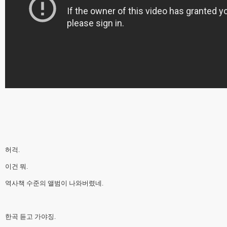
허걱.
이건 뭐.
역사책 수준의 앨범이 나와버렸네.
한곡 듣고 가야징.